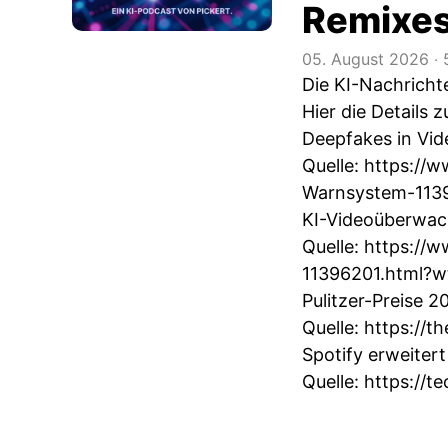
Remixes
05. August 2026
‧
Die KI-Nachrich
Hier die Details
Deepfakes in Vid
Quelle:
https://w
Warnsystem-1139
KI-Videoüberwachu
Quelle:
https://w
11396201.html?w
Pulitzer-Preise 2
Quelle:
https://t
Spotify erweitert
Quelle:
https://t