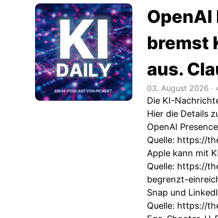
OpenAI 
bremst 
aus. Cl
03. August 2026
‧
Die KI-Nachrich
Hier die Details
OpenAI Presence
Quelle:
https://t
Apple kann mit K
Quelle:
https://t
begrenzt-einrei
Snap und LinkedI
Quelle:
https://t