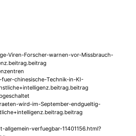
ige-Viren-Forscher-warnen-vor-Missbrauch-
z.beitrag.beitrag
enzentren
fuer-chinesische-Technik-in-KI-
iche+intelligenz.beitrag.beitrag
bgeschaltet
eraeten-wird-im-September-endgueltig-
he+intelligenz.beitrag.beitrag
-allgemein-verfuegbar-11401156.html?