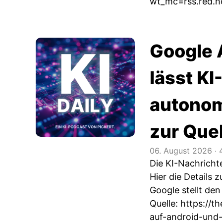
wt_mc=rss.red.h
Google 
lässt K
autonom
zur Quel
06. August 2026
‧
4
Die KI-Nachrich
Hier die Details
Google stellt de
Quelle:
https://t
auf-android-und