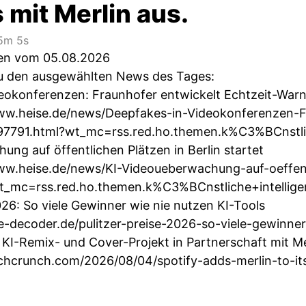
 mit Merlin aus.
5m 5s
ten vom 05.08.2026
 zu den ausgewählten News des Tages:
eokonferenzen: Fraunhofer entwickelt Echtzeit-War
ww.heise.de/news/Deepfakes-in-Videokonferenzen-Fr
7791.html?wt_mc=rss.red.ho.themen.k%C3%BCnstliche
ng auf öffentlichen Plätzen in Berlin startet
ww.heise.de/news/KI-Videoueberwachung-auf-oeffentl
t_mc=rss.red.ho.themen.k%C3%BCnstliche+intelligen
026: So viele Gewinner wie nie nutzen KI-Tools
he-decoder.de/pulitzer-preise-2026-so-viele-gewinner
 KI-Remix- und Cover-Projekt in Partnerschaft mit Me
echcrunch.com/2026/08/04/spotify-adds-merlin-to-it