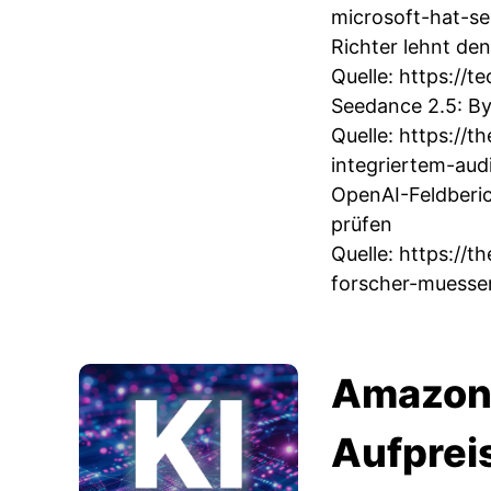
microsoft-hat-se
Richter lehnt de
Quelle:
https://t
Seedance 2.5: By
Quelle:
https://t
integriertem-aud
OpenAI-Feldberi
prüfen
Quelle:
https://t
forscher-muesse
Amazon r
Aufprei