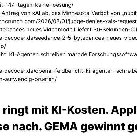
it-144-tagen-keine-loesung/
n Antrag von xAI ab, das Minnesota-Verbot von „nudif
echcrunch.com/2026/08/01/judge-denies-xais-reques
teDances neues Videomodell liefert 30-Sekunden-Cli
he-decoder.de/seedance-2-5-bytedances-neues-video
io/
cht: KI-Agenten schreiben marode Forschungssoftwa
he-decoder.de/openai-feldbericht-ki-agenten-schre
n-aufwendig-pruefen/
ingt mit KI-Kosten. Appl
se nach. GEMA gewinnt g