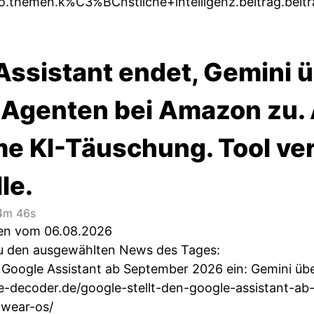
o.themen.k%C3%BCnstliche+intelligenz.beitrag.beitr
Assistant endet, Gemini 
I-Agenten bei Amazon zu.
e KI-Täuschung. Tool verf
le.
m 46s
ten vom 06.08.2026
 zu den ausgewählten News des Tages:
n Google Assistant ab September 2026 ein: Gemini ü
he-decoder.de/google-stellt-den-google-assistant-
-wear-os/