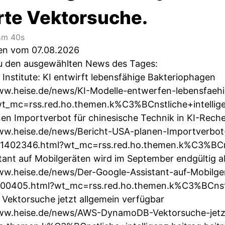
erte Vektorsuche.
m 40s
ten vom 07.08.2026
 zu den ausgewählten News des Tages:
Institute: KI entwirft lebensfähige Bakteriophagen
ww.heise.de/news/KI-Modelle-entwerfen-lebensfaeh
t_mc=rss.red.ho.themen.k%C3%BCnstliche+intelligen
nen Importverbot für chinesische Technik in KI-Rech
ww.heise.de/news/Bericht-USA-planen-Importverbot-
1402346.html?wt_mc=rss.red.ho.themen.k%C3%BCnstl
tant auf Mobilgeräten wird im September endgültig a
ww.heise.de/news/Der-Google-Assistant-auf-Mobilg
400405.html?wt_mc=rss.red.ho.themen.k%C3%BCnstlic
ektorsuche jetzt allgemein verfügbar
www.heise.de/news/AWS-DynamoDB-Vektorsuche-jetzt