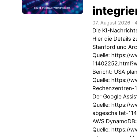
integri
07. August 2026
‧
4
Die KI-Nachrich
Hier die Details
Stanford und Arc 
Quelle:
https://w
11402252.html?w
Bericht: USA pla
Quelle:
https://w
Rechenzentren-1
Der Google Assis
Quelle:
https://w
abgeschaltet-11
AWS DynamoDB: V
Quelle:
https://