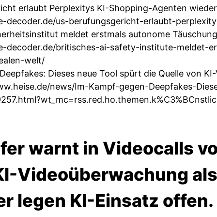
cht erlaubt Perplexitys KI-Shopping-Agenten wiede
he-decoder.de/us-berufungsgericht-erlaubt-perplexi
cherheitsinstitut meldet erstmals autonome Täuschung
he-decoder.de/britisches-ai-safety-institute-meldet
ealen-welt/
eepfakes: Dieses neue Tool spürt die Quelle von KI-
ww.heise.de/news/Im-Kampf-gegen-Deepfakes-Dieses
9257.html?wt_mc=rss.red.ho.themen.k%C3%BCnstliche
er warnt in Videocalls vo
KI-Videoüberwachung als P
 legen KI-Einsatz offen. 