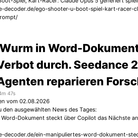
oot-Spiel, Kart-Racer: Claude Opus 5 generiert spi
he-decoder.de/ego-shooter-u-boot-spiel-kart-racer-
rompt/
-Wurm in Word-Dokumente
Verbot durch. Seedance 2
-Agenten reparieren Fors
m 47s
ten vom 02.08.2026
 zu den ausgewählten News des Tages:
s Word-Dokument steckt über Copilot das Nächste an,
he-decoder.de/ein-manipuliertes-word-dokument-ste