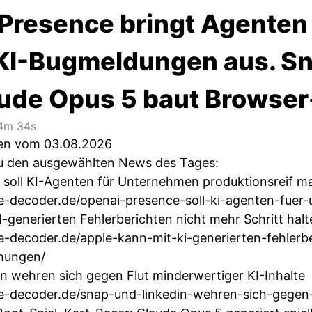
Presence bringt Agenten 
KI-Bugmeldungen aus. Sna
aude Opus 5 baut Browse
4m 34s
ten vom 03.08.2026
 zu den ausgewählten News des Tages:
 soll KI-Agenten für Unternehmen produktionsreif 
he-decoder.de/openai-presence-soll-ki-agenten-fue
I-generierten Fehlerberichten nicht mehr Schritt hal
he-decoder.de/apple-kann-mit-ki-generierten-fehlerb
chungen/
n wehren sich gegen Flut minderwertiger KI-Inhalte
he-decoder.de/snap-und-linkedin-wehren-sich-gegen-f