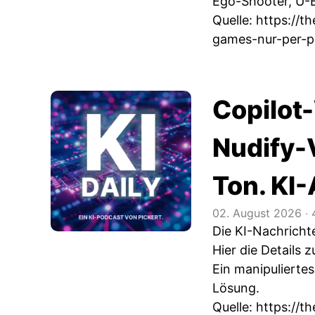
Ego-Shooter, U-B
Quelle:
https://t
games-nur-per-p
Copilot
Nudify-
Ton. KI
02. August 2026
‧
4
Die KI-Nachrich
Hier die Details
Ein manipulierte
Lösung.
Quelle:
https://t