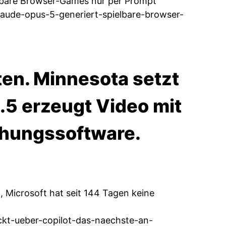
elbare Browser-Games nur per Prompt
claude-opus-5-generiert-spielbare-browser-
n. Minnesota setzt
.5 erzeugt Video mit
chungssoftware.
 Microsoft hat seit 144 Tagen keine
ckt-ueber-copilot-das-naechste-an-