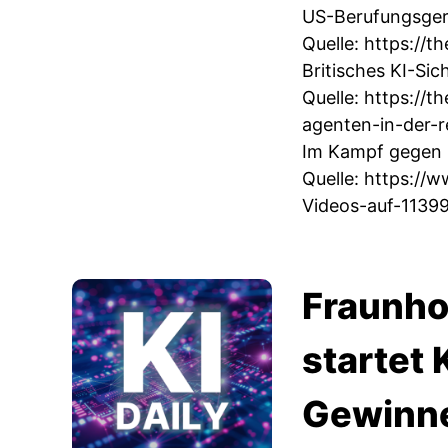
US-Berufungsgeri
Quelle:
https://t
Britisches KI-Si
Quelle:
https://t
agenten-in-der-r
Im Kampf gegen D
Quelle:
https://w
Videos-auf-1139
Fraunhof
startet 
Gewinner