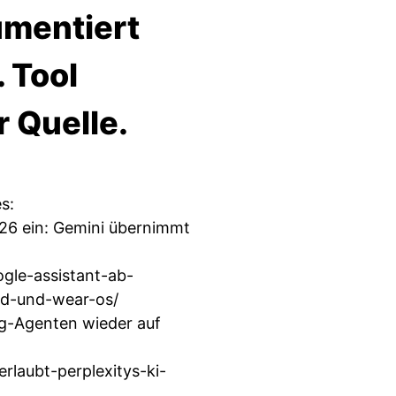
umentiert
 Tool
r Quelle.
s:
026 ein: Gemini übernimmt
ogle-assistant-ab-
id-und-wear-os/
ng-Agenten wieder auf
rlaubt-perplexitys-ki-