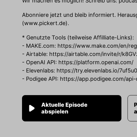
Wir machen es möglich! Schreib uns:
podcas
Abonniere jetzt und bleib informiert. Herau
(
www.pickert.de
).
* Genutzte Tools (teilweise Affilliate-Links):
- MAKE.com:
https://www.make.com/en/reg
- Airtable:
https://airtable.com/invite/r/k8G
- OpenAI API:
https://platform.openai.com/
- Elevenlabs:
https://try.elevenlabs.io/7uf5
- Podigee API:
https://app.podigee.com/api
Aktuelle Episode
abspielen