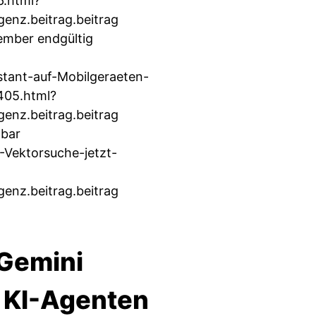
6.html?
enz.beitrag.beitrag
ember endgültig
stant-auf-Mobilgeraeten-
405.html?
enz.beitrag.beitrag
gbar
Vektorsuche-jetzt-
enz.beitrag.beitrag
 Gemini
t KI-Agenten