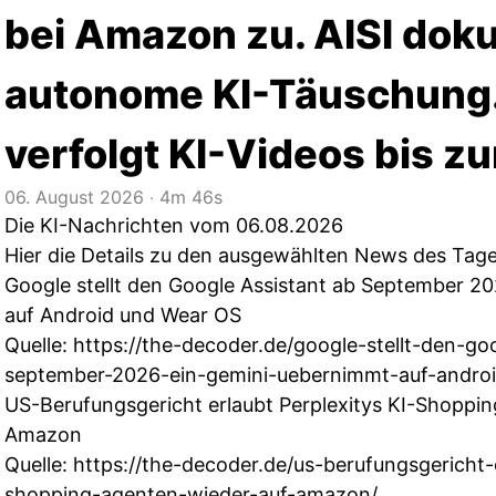
bei Amazon zu. AISI dok
autonome KI-Täuschung.
verfolgt KI-Videos bis zu
06. August 2026
‧
4m 46s
Die KI-Nachrichten vom 06.08.2026
Hier die Details zu den ausgewählten News des Tage
Google stellt den Google Assistant ab September 2
auf Android und Wear OS
Quelle:
https://the-decoder.de/google-stellt-den-go
september-2026-ein-gemini-uebernimmt-auf-andro
US-Berufungsgericht erlaubt Perplexitys KI-Shoppi
Amazon
Quelle:
https://the-decoder.de/us-berufungsgericht-e
shopping-agenten-wieder-auf-amazon/