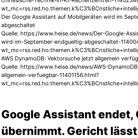
chinesische-Technik-in-KI-Rechenzentren-1140234
wt_mc=rss.red.ho.themen.k%C3%BCnstliche+intellig
Der Google Assistant auf Mobilgeräten wird im Sept
abgeschaltet
Quelle:
https://www.heise.de/news/Der-Google-Assi
wird-im-September-endgueltig-abgeschaltet-11400
wt_mc=rss.red.ho.themen.k%C3%BCnstliche+intellig
AWS DynamoDB: Vektorsuche jetzt allgemein verfü
Quelle:
https://www.heise.de/news/AWS-DynamoDB-
allgemein-verfuegbar-11401156.html?
wt_mc=rss.red.ho.themen.k%C3%BCnstliche+intellig
Google Assistant endet,
übernimmt. Gericht läss