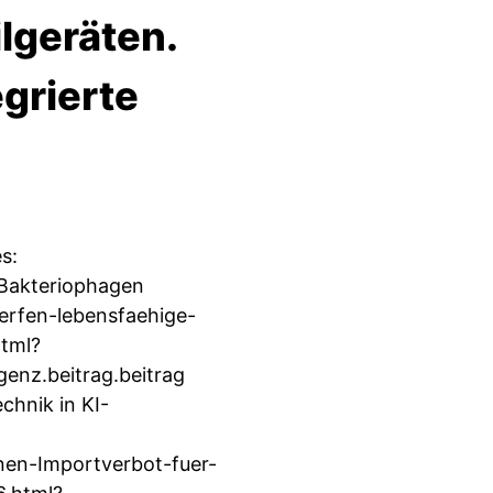
lgeräten.
grierte
s:
e Bakteriophagen
erfen-lebensfaehige-
tml?
enz.beitrag.beitrag
chnik in KI-
nen-Importverbot-fuer-