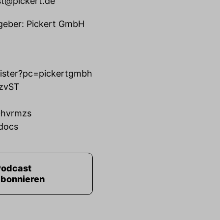
t@pickert.de
sgeber: Pickert GmbH
ister?pc=pickertgmbh
VzvST
u0hvrmzs
-docs
Podcast
abonnieren