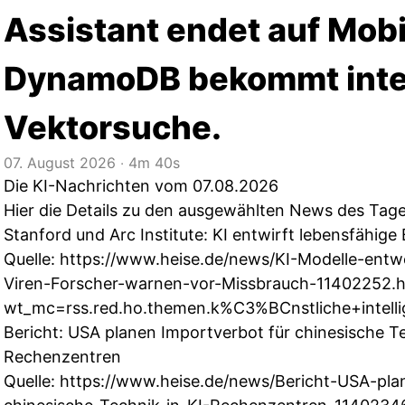
Assistant endet auf Mobi
DynamoDB bekommt inte
Vektorsuche.
07. August 2026
‧
4m 40s
Die KI-Nachrichten vom 07.08.2026
Hier die Details zu den ausgewählten News des Tage
Stanford und Arc Institute: KI entwirft lebensfähig
Quelle:
https://www.heise.de/news/KI-Modelle-entw
Viren-Forscher-warnen-vor-Missbrauch-11402252.h
wt_mc=rss.red.ho.themen.k%C3%BCnstliche+intellig
Bericht: USA planen Importverbot für chinesische Te
Rechenzentren
Quelle:
https://www.heise.de/news/Bericht-USA-pla