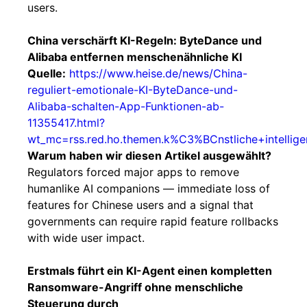
users.
China verschärft KI-Regeln: ByteDance und
Alibaba entfernen menschenähnliche KI
Quelle:
https://www.heise.de/news/China-
reguliert-emotionale-KI-ByteDance-und-
Alibaba-schalten-App-Funktionen-ab-
11355417.html?
wt_mc=rss.red.ho.themen.k%C3%BCnstliche+intelligen
Warum haben wir diesen Artikel ausgewählt?
Regulators forced major apps to remove
humanlike AI companions — immediate loss of
features for Chinese users and a signal that
governments can require rapid feature rollbacks
with wide user impact.
Erstmals führt ein KI-Agent einen kompletten
Ransomware-Angriff ohne menschliche
Steuerung durch