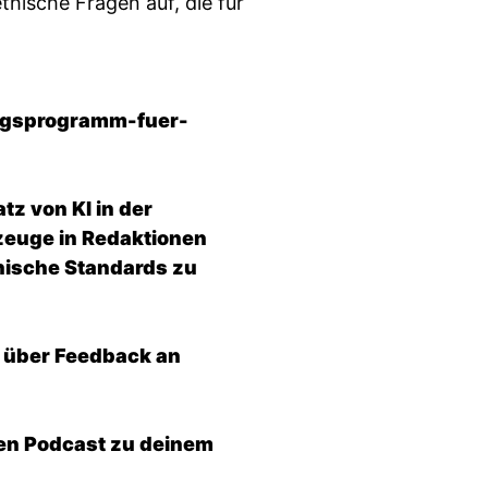
thische Fragen auf, die für
ngsprogramm-fuer-
tz von KI in der
zeuge in Redaktionen
thische Standards zu
 über Feedback an
ten Podcast zu deinem