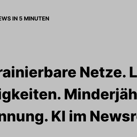
NEWS IN 5 MINUTEN
rainierbare Netze. 
igkeiten. Minderjäh
nnung. KI im News