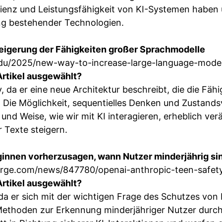
zienz und Leistungsfähigkeit von KI-Systemen haben 
ng bestehender Technologien.
eigerung der Fähigkeiten großer Sprachmodelle
du/2025/new-way-to-increase-large-language-model-
rtikel ausgewählt?
iv, da er eine neue Architektur beschreibt, die die Fäh
 Die Möglichkeit, sequentielles Denken und Zustands
 und Weise, wie wir mit KI interagieren, erheblich ver
r Texte steigern.
innen vorherzusagen, wann Nutzer minderjährig si
rge.com/news/847780/openai-anthropic-teen-safet
rtikel ausgewählt?
, da er sich mit der wichtigen Frage des Schutzes von
Methoden zur Erkennung minderjähriger Nutzer durc