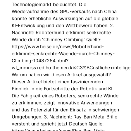
Technologiemarkt beleuchtet. Die
Wiederaufnahme des GPU-Verkaufs nach China
könnte erhebliche Auswirkungen auf die globale
KI-Entwicklung und den Wettbewerb haben. 2.
Nachricht: Roboterhund erklimmt senkrechte
Wände durch 'Chimney Climbing' Quelle:
https://www.heise.de/news/Roboterhund-
erklimmt-senkrechte-Waende-durch-Chimney-
Climbing-10487254.html?
wt_mc=rss.red.ho.themen.k%C3%BCnstliche+intelligen
Warum haben wir diesen Artikel ausgewählt?
Dieser Artikel bietet einen faszinierenden
Einblick in die Fortschritte der Robotik und KI.
Die Fähigkeit eines Roboters, senkrechte Wände
zu erklimmen, zeigt innovative Anwendungen
und das Potenzial für den Einsatz in schwierigen
Umgebungen. 3. Nachricht: Ray-Ban Meta-Brille
versteht und spricht jetzt Deutsch Quelle:
https://www.heise.de/news/Ray-Ban-Meta-