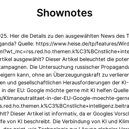
Shownotes
5. Hier die Details zu den ausgewählten News des Ta
ganda? Quelle: https://www.heise.de/tp/features/Wir
?wt_mc=rss.red.ho.themen.k%C3%BCnstliche+intelli
ikel ausgewählt? Dieser Artikel beleuchtet die poten
kampagnen. Die Untersuchung russischer Propaganda
steigern kann, ohne an Überzeugungskraft zu verlieren
chen und gesellschaftlichen Herausforderungen der KI
t in der EU: Google möchte gerne mit KI helfen Quelle
s/Klimaneutralitaet-in-der-EU-Google-moechte-gerne
red.ho.themen.k%C3%BCnstliche+intelligenz.beitr
hlt? Dieser Artikel ist informativ, da er Googles Vors
ilfe von KI beschreibt. Die Verbindung von KI und Klim