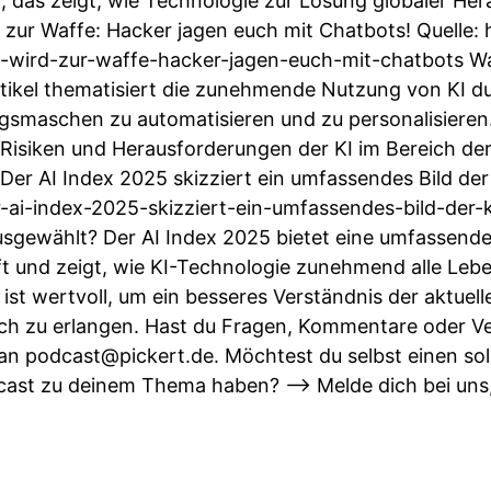
das zeigt, wie Technologie zur Lösung globaler He
d zur Waffe: Hacker jagen euch mit Chatbots! Quelle: 
ki-wird-zur-waffe-hacker-jagen-euch-mit-chatbots W
rtikel thematisiert die zunehmende Nutzung von KI d
gsmaschen zu automatisieren und zu personalisieren.
 Risiken und Herausforderungen der KI im Bereich de
: Der AI Index 2025 skizziert ein umfassendes Bild de
r-ai-index-2025-skizziert-ein-umfassendes-bild-der-
ausgewählt? Der AI Index 2025 bietet eine umfassend
ft und zeigt, wie KI-Technologie zunehmend alle Leb
st wertvoll, um ein besseres Verständnis der aktuel
ich zu erlangen. Hast du Fragen, Kommentare oder V
an podcast@pickert.de. Möchtest du selbst einen so
ast zu deinem Thema haben? --> Melde dich bei uns