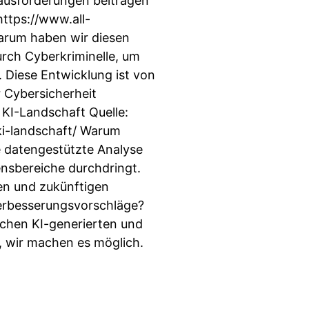
rausforderungen beitragen
https://www.all-
arum haben wir diesen
urch Cyberkriminelle, um
 Diese Entwicklung ist von
r Cybersicherheit
r KI-Landschaft Quelle:
ki-landschaft/ Warum
e datengestützte Analyse
ensbereiche durchdringt.
len und zukünftigen
erbesserungsvorschläge?
lchen KI-generierten und
, wir machen es möglich.